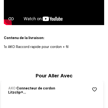
Contenu de la livraison:
1x AKO Raccord rapide pour cordon + fil
Ignorer la galerie de produits
Pour Aller Avec
AKO
Connecteur de cordon
Litzclip®...