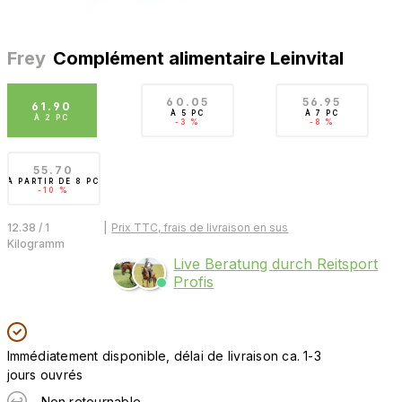
Frey
Complément alimentaire Leinvital
60.05
56.95
61.90
À
5 PC
À
7 PC
À
2 PC
-3 %
-8 %
55.70
À PARTIR DE
8 PC
-10 %
12.38 / 1
|
Prix TTC, frais de livraison en sus
Kilogramm
Live Beratung durch Reitsport
Profis
Immédiatement disponible, délai de livraison ca. 1-3
jours ouvrés
Non retournable