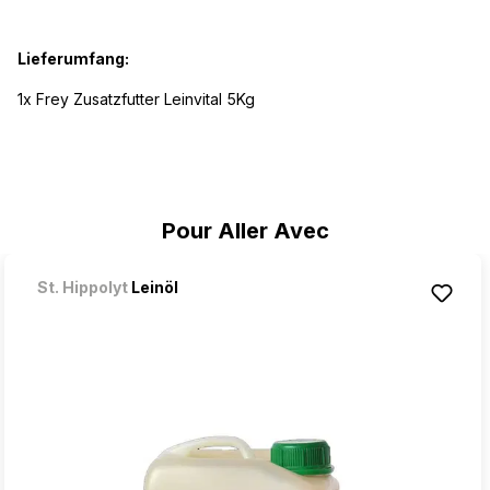
Lieferumfang:
1x Frey Zusatzfutter Leinvital 5Kg
Ignorer la galerie de produits
Pour Aller Avec
St. Hippolyt
Leinöl