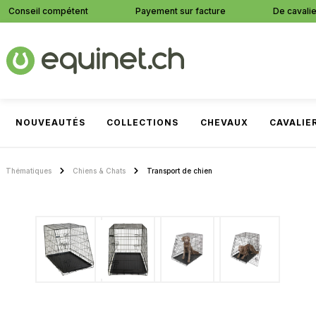
Conseil compétent
Payement sur facture
De cavalie
recherche
Passer à la navigation principale
NOUVEAUTÉS
COLLECTIONS
CHEVAUX
CAVALIE
Thématiques
Chiens & Chats
Transport de chien
Ignorer la galerie d'images