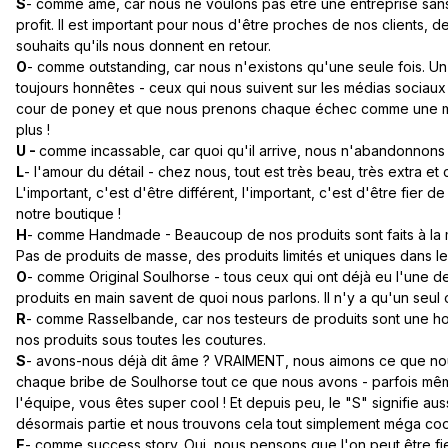
S
- comme âme, car nous ne voulons pas être une entreprise san
profit. Il est important pour nous d'être proches de nos clients, de
souhaits qu'ils nous donnent en retour.
O
- comme outstanding, car nous n'existons qu'une seule fois. Un
toujours honnêtes - ceux qui nous suivent sur les médias sociaux
cour de poney et que nous prenons chaque échec comme une mo
plus !
U -
comme incassable, car quoi qu'il arrive, nous n'abandonnons
L
- l'amour du détail - chez nous, tout est très beau, très extra
L'important, c'est d'être différent, l'important, c'est d'être fier
notre boutique !
H
- comme Handmade - Beaucoup de nos produits sont faits à la
Pas de produits de masse, des produits limités et uniques dans le
O
- comme Original Soulhorse - tous ceux qui ont déjà eu l'une d
produits en main savent de quoi nous parlons. Il n'y a qu'un seul o
R
- comme Rasselbande, car nos testeurs de produits sont une hor
nos produits sous toutes les coutures.
S
- avons-nous déjà dit âme ? VRAIMENT, nous aimons ce que nou
chaque bribe de Soulhorse tout ce que nous avons - parfois même
l'équipe, vous êtes super cool ! Et depuis peu, le "S" signifie aus
désormais partie et nous trouvons cela tout simplement méga cool
E
- comme success story. Oui, nous pensons que l'on peut être f