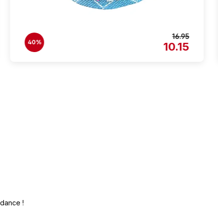
16.95
40%
10.15
dance !