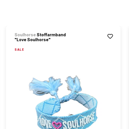
Soulhorse
Stoffarmband
"Love Soulhorse"
SALE