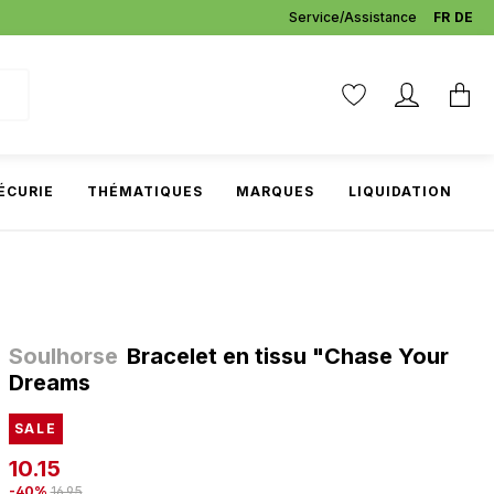
Service/Assistance
FR
DE
ÉCURIE
THÉMATIQUES
MARQUES
LIQUIDATION
Soulhorse
Bracelet en tissu "Chase Your
Dreams
SALE
10.15
-40%
16.95