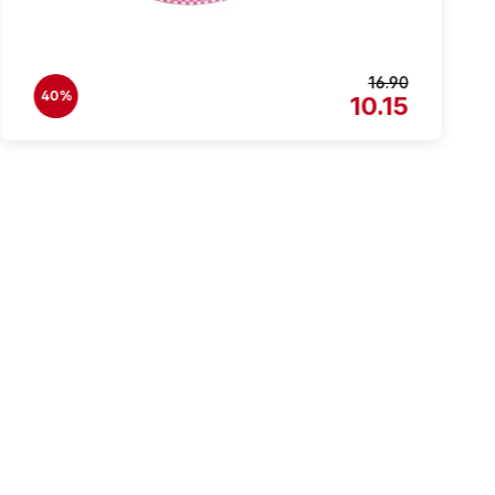
16.90
40%
10.15