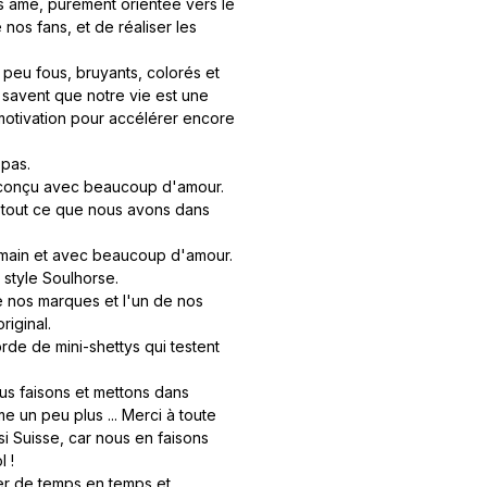
s âme, purement orientée vers le
 nos fans, et de réaliser les
 peu fous, bruyants, colorés et
 savent que notre vie est une
tivation pour accélérer encore
 pas.
 et conçu avec beaucoup d'amour.
 de tout ce que nous avons dans
 main et avec beaucoup d'amour.
 style Soulhorse.
e nos marques et l'un de nos
riginal.
de de mini-shettys qui testent
s faisons et mettons dans
 un peu plus ... Merci à toute
si Suisse, car nous en faisons
 !
ier de temps en temps et