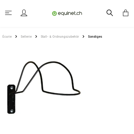
tenu principal
Écurie
Sellerie
Stall- & Ordnungszubehör
Sonstiges
Ignorer la galerie d'images