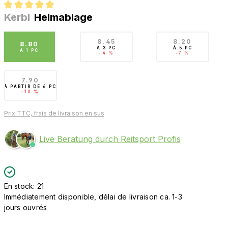
Kerbl
Helmablage
Note moyenne de 5 sur 5 étoiles
8.45
8.20
8.80
À
3 PC
À
5 PC
À
1 PC
-4 %
-7 %
7.90
À PARTIR DE
6 PC
-10 %
Prix TTC, frais de livraison en sus
Live Beratung durch Reitsport Profis
En stock: 21
Immédiatement disponible, délai de livraison ca. 1-3
jours ouvrés