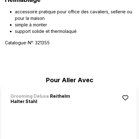
accessoire pratique pour office des cavaliers, sellerie ou
pour la maison
simple à monter
support solide et thermolaqué
Catalogue-N°: 321355
Ignorer la galerie de produits
Pour Aller Avec
Grooming Deluxe
Reithelm
Halter Stahl