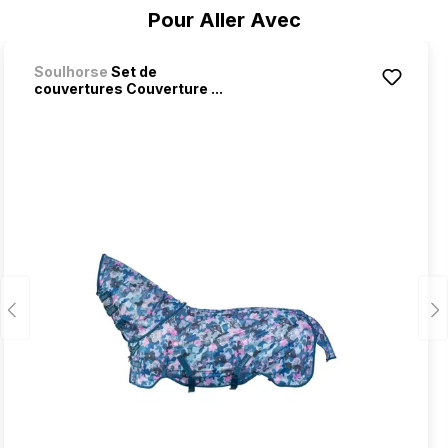
Ignorer la galerie de produits
Pour Aller Avec
Soulhorse
Set de
couvertures Couverture ...