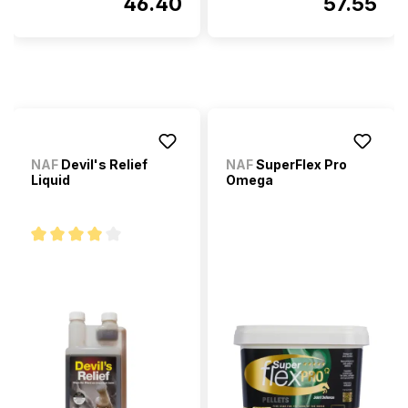
46.40
57.55
NAF
Devil's Relief
NAF
SuperFlex Pro
Liquid
Omega
Note moyenne de 4 sur 5 étoiles