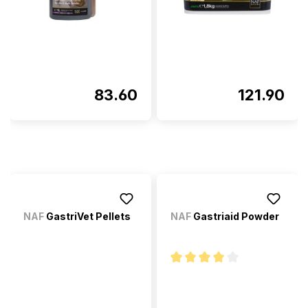
83.60
121.90
NAF
GastriVet Pellets
NAF
Gastriaid Powder
Note moyenne de 4 sur 5 étoi