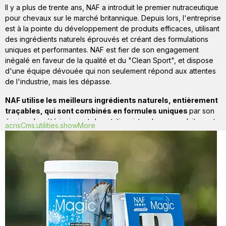
Il y a plus de trente ans, NAF a introduit le premier nutraceutique
pour chevaux sur le marché britannique. Depuis lors, l'entreprise
est à la pointe du développement de produits efficaces, utilisant
des ingrédients naturels éprouvés et créant des formulations
uniques et performantes. NAF est fier de son engagement
inégalé en faveur de la qualité et du "Clean Sport", et dispose
d'une équipe dévouée qui non seulement répond aux attentes
de l'industrie, mais les dépasse.
NAF utilise les meilleurs ingrédients naturels, entièrement
traçables, qui sont combinés en formules uniques
par son
équipe de vétérinaires et de nutritionnistes. Leurs produits sont
acrisCms.utilities.showMore
développés sous la direction du vétérinaire Dr Andy Richardson,
BVSc CertAVP (ESM) MRCVS, de la nutritionniste agréée Kate
Hore RNutr (Animal) et de chimistes, dont le chimiste spécialisé
en formulation Dr Matt Hayward. Ils produisent une gamme
complète de compléments alimentaires efficaces pour les
articulations, la performance, les sabots ainsi que la santé
gastrique.
L'entreprise est très fière d'être le seul fournisseur officiel de
compléments alimentaires pour les équipes équestres