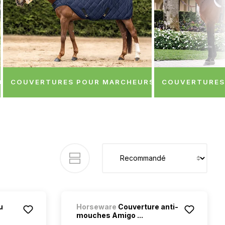
E PLUIE
COUVERTURES POUR MARCHEURS
COUVERTURES 
u
Horseware
Couverture anti-
mouches Amigo ...