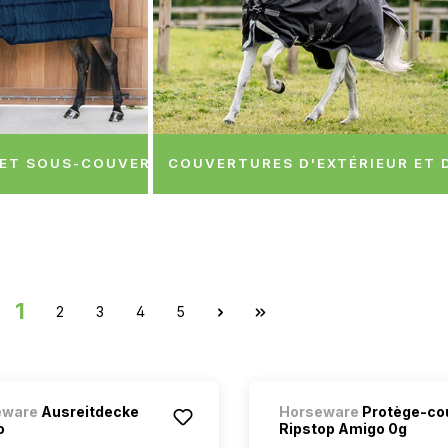
ET SOUS-COUVERTURES D'ÉCURIE
COUVERTURES D'EXTÉRIEUR ET D
1
2
3
4
5
eware
Ausreitdecke
Horseware
Protège-co
o
Ripstop Amigo 0g