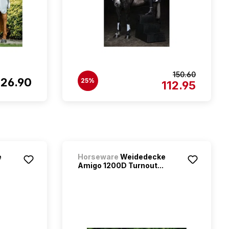
150.60
126.90
25%
112.95
e
Horseware
Weidedecke
Amigo 1200D Turnout...