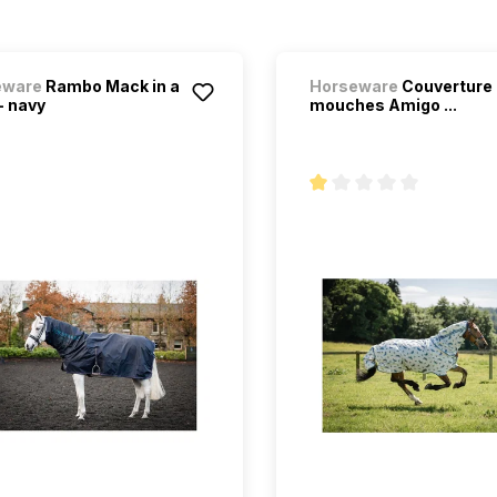
eware
Rambo Mack in a
Horseware
Couverture 
- navy
mouches Amigo ...
Note moyenne de 1 sur 5 