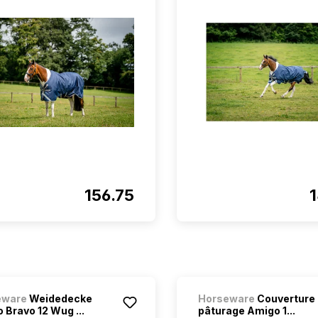
156.75
eware
Weidedecke
Horseware
Couverture
 Bravo 12 Wug ...
pâturage Amigo 1...