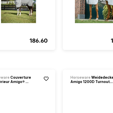
186.60
eware
Couverture
Horseware
Weidedeck
érieur Amigo® ...
Amigo 1200D Turnout...